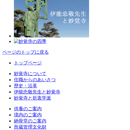
ページのトップに戻る
トップページ
妙覚寺について
住職からのあいさつ
歴史・沿革
伊能忠敬先生と妙覚寺
妙覚寺と折衷学派
供養のご案内
境内のご案内
納骨堂のご案内
所蔵管理文化財