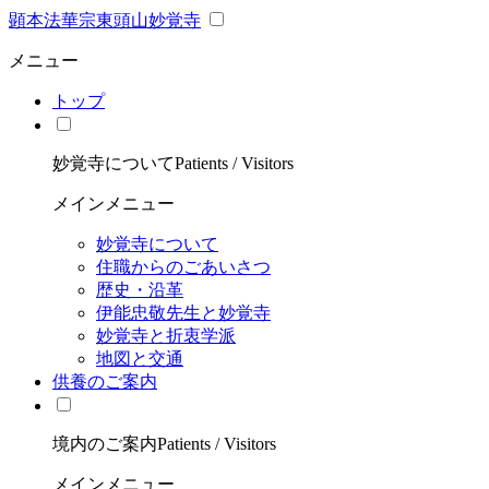
顕本法華宗東頭山妙覚寺
メニュー
トップ
妙覚寺について
Patients / Visitors
メインメニュー
妙覚寺について
住職からのごあいさつ
歴史・沿革
伊能忠敬先生と妙覚寺
妙覚寺と折衷学派
地図と交通
供養のご案内
境内のご案内
Patients / Visitors
メインメニュー