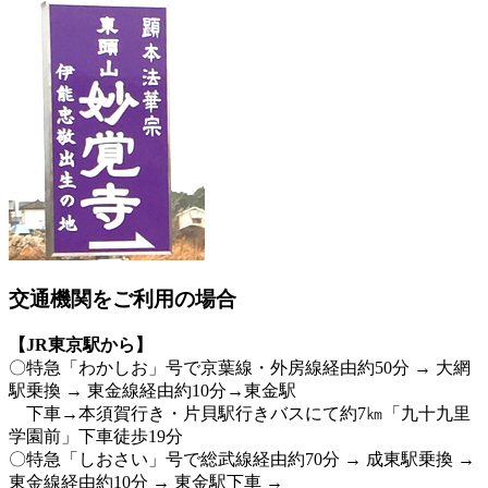
交通機関をご利用の場合
【JR東京駅から】
〇特急「わかしお」号で京葉線・外房線経由約50分 → 大網
駅乗換 → 東金線経由約10分→東金駅
下車→本須賀行き・片貝駅行きバスにて約7㎞「九十九里
学園前」下車徒歩19分
〇特急「しおさい」号で総武線経由約70分 → 成東駅乗換 →
東金線経由約10分 → 東金駅下車 →