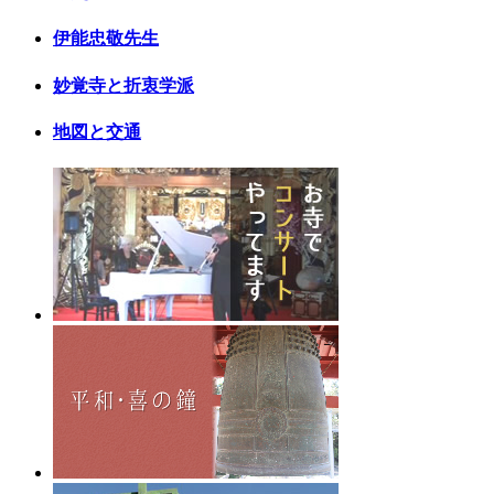
伊能忠敬先生
妙覚寺と折衷学派
地図と交通