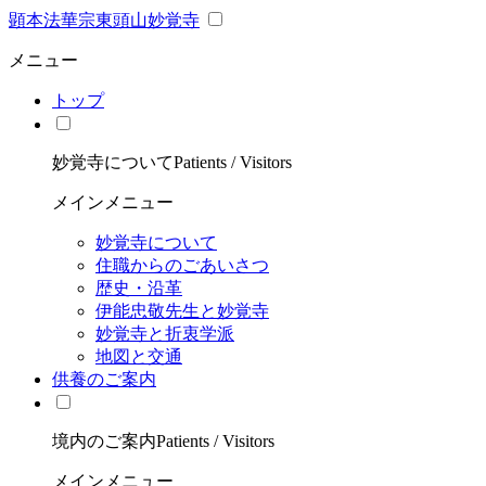
顕本法華宗東頭山妙覚寺
メニュー
トップ
妙覚寺について
Patients / Visitors
メインメニュー
妙覚寺について
住職からのごあいさつ
歴史・沿革
伊能忠敬先生と妙覚寺
妙覚寺と折衷学派
地図と交通
供養のご案内
境内のご案内
Patients / Visitors
メインメニュー