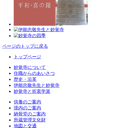
ページのトップに戻る
トップページ
妙覚寺について
住職からのあいさつ
歴史・沿革
伊能忠敬先生と妙覚寺
妙覚寺と折衷学派
供養のご案内
境内のご案内
納骨堂のご案内
所蔵管理文化財
地図と交通